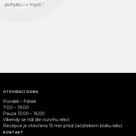
pohybu i v mysli.“
OTEVÍRACÍ DOBA
Pondělí – Pátek
7:00 – 19:00
Pauza 13:00 – 16:00
Víkendy se řídí dle rozvrhu lekcí
Recepce je otevřena 15 min před začátekem bloku lekcí.
KONTAKT