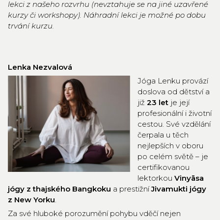
lekci z našeho rozvrhu (nevztahuje se na jiné uzavřené
kurzy či workshopy). Náhradní lekci je možné po dobu
trvání kurzu.
Lenka Nezvalová
Jóga Lenku provází
doslova od dětství a
již
23 let
je její
profesionální i životní
cestou. Své vzdělání
čerpala u těch
nejlepších v oboru
po celém světě – je
certifikovanou
lektorkou
Vinyāsa
jógy z thajského Bangkoku
a prestižní
Jivamukti jógy
z New Yorku
.
Za své hluboké porozumění pohybu vděčí nejen