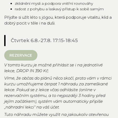
zklidnění mysli a podpora vnitřní rovnováhy
radost z pohybu a laskavý přístup k sobě samým
Přijďte si užít léto s jógou, která podporuje vitalitu, klid a
dobrý pocit v těle i na duši. ‍
Čtvrtek 6.8.-27.8. 17:15-18:45
REZERVACE
V tomto kurzu je možné přihlásit se i na jednotlivé
lekce, DROP IN 390 Kč.
Víme, že občas do plánů něco skočí, proto vám v rámci
kurzu umožňujeme čerpat 1 náhradu za zameškané
lekce. Pokud se z lekce včas odhlásíte (online v
rezervačním systému, a to nejpozději 3 hodiny před
jejím začátkem), systém vám automaticky připíše
„náhradní lekci“ na váš účet.
Tuto náhradu můžete využít na jakoukoliv otevřenou