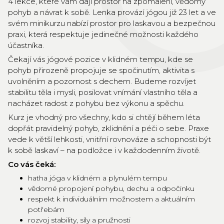
4 lekce, které vám dají prostor na zpomalení, vědomý
pohyb a návrat k sobě. Lenka provází jógou již 23 let a ve
svém minikurzu nabízí prostor pro laskavou a bezpečnou
praxi, která respektuje jedinečné možnosti každého
účastníka.
Čekají vás jógové pozice v klidném tempu, kde se
pohyb přirozeně propojuje se spočinutím, aktivita s
uvolněním a pozornost s dechem. Budeme rozvíjet
stabilitu těla i mysli, posilovat vnímání vlastního těla a
nacházet radost z pohybu bez výkonu a spěchu.
Kurz je vhodný pro všechny, kdo si chtějí během léta
dopřát pravidelný pohyb, zklidnění a péči o sebe. Praxe
vede k větší lehkosti, vnitřní rovnováze a schopnosti být
k sobě laskaví – na podložce i v každodenním životě.
Co vás čeká:
hatha jóga v klidném a plynulém tempu
vědomé propojení pohybu, dechu a odpočinku
respekt k individuálním možnostem a aktuálním
potřebám
rozvoj stability, síly a pružnosti