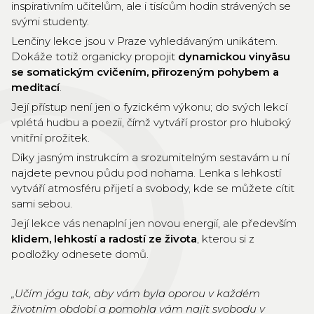
inspirativním učitelům, ale i tisícům hodin strávených se
svými studenty.
Lenčiny lekce jsou v Praze vyhledávaným unikátem.
Dokáže totiž organicky propojit
dynamickou vinyāsu
se somatickým cvičením, přirozeným pohybem a
meditací
.
Její přístup není jen o fyzickém výkonu; do svých lekcí
vplétá hudbu a poezii, čímž vytváří prostor pro hluboký
vnitřní prožitek.
Díky jasným instrukcím a srozumitelným sestavám u ní
najdete pevnou půdu pod nohama. Lenka s lehkostí
vytváří atmosféru přijetí a svobody, kde se můžete cítit
sami sebou.
Její lekce vás nenaplní jen novou energií, ale především
klidem, lehkostí a radostí ze života
, kterou si z
podložky odnesete domů.
„Učím jógu tak, aby vám byla oporou v každém
životním období a pomohla vám najít svobodu v