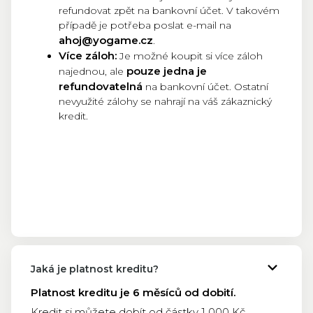
refundovat zpět na bankovní účet. V takovém
případě je potřeba poslat e-mail na
ahoj@yogame.cz
.
Více záloh:
Je možné koupit si více záloh
pouze jedna je
najednou, ale
refundovatelná
na bankovní účet. Ostatní
nevyužité zálohy se nahrají na váš zákaznický
kredit.
Jaká je platnost kreditu?
Platnost kreditu je 6 měsíců od dobití.
Kredit si můžete dobít od částky 1 000 Kč.