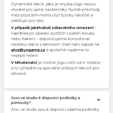
Dynamické lekce, jako je vinyása jóga, nejsou
vhodné pro úplné začátečníky. Rychlé přechody
mezi pozicemi mohou být fyzicky náročné a
zatěžující pro tělo.
V případě jakéhokoli zdravotního omezení
–
například po operaci, potížích s páteří, klouby
nebo tlakem – doporučujeme konzultovat
návštěvu lekce s lektorem. Stačí nám napsat na
ahoj@yogame.cz
a společně najdeme to
nejlepší řešení.
V těhotenství
je možné jógu cvičit od 4. měsíce,
a to výhradně na speciálně určených lekcích pro
těhotné.
Jsou ve studiu k dispozici podložky a
pomůcky?
Ano, ve studiu jsou k dispozici zdarma podložky