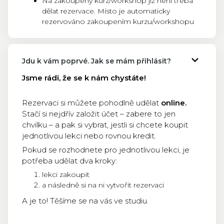
Na zakoupený kurz/workshop již není třeba
dělat rezervace. Místo je automaticky
rezervováno zakoupením kurzu/workshopu
Jdu k vám poprvé. Jak se mám přihlásit?
Jsme rádi, že se k nám chystáte!
Rezervaci si můžete pohodlně udělat
online.
Stačí si nejdřív založit účet – zabere to jen
chvilku – a pak si vybrat, jestli si chcete koupit
jednotlivou lekci nebo rovnou kredit.
Pokud se rozhodnete pro jednotlivou lekci, je
potřeba udělat dva kroky:
lekci zakoupit
a následně si na ni vytvořit rezervaci
A je to! Těšíme se na vás ve studiu.