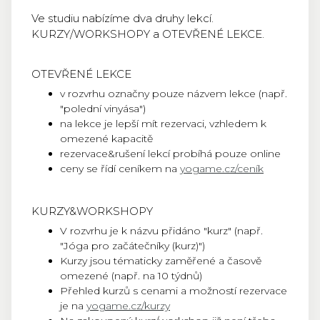
Ve studiu nabízíme dva druhy lekcí.
KURZY/WORKSHOPY a OTEVŘENÉ LEKCE.
OTEVŘENÉ LEKCE
v rozvrhu označny pouze názvem lekce (např.
"polední vinyása")
na lekce je lepší mít rezervaci, vzhledem k
omezené kapacitě
rezervace&rušení lekcí probíhá pouze online
ceny se řídí ceníkem na
yogame.cz/ceník
KURZY&WORKSHOPY
V rozvrhu je k názvu přidáno "kurz" (např.
"Jóga pro začátečníky (kurz)")
Kurzy jsou tématicky zaměřené a časově
omezené (např. na 10 týdnů)
Přehled kurzů s cenami a možností rezervace
je na
yogame.cz/kurzy