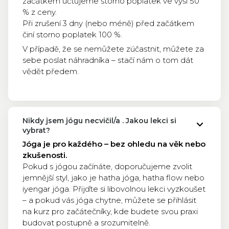
začátkem účtujeme storno poplatek ve výši 50
% z ceny.
Při zrušení 3 dny (nebo méně) před začátkem
činí storno poplatek 100 %.
V případě, že se nemůžete zúčastnit, můžete za
sebe poslat náhradníka – stačí nám o tom dát
vědět předem.
Nikdy jsem jógu necvičil/a . Jakou lekci si
vybrat?
Jóga je pro každého – bez ohledu na věk nebo
zkušenosti.
Pokud s jógou začínáte, doporučujeme zvolit
jemnější styl, jako je hatha jóga, hatha flow nebo
iyengar jóga. Přijďte si libovolnou lekci vyzkoušet
– a pokud vás jóga chytne, můžete se přihlásit
na kurz pro začátečníky, kde budete svou praxi
budovat postupně a srozumitelně.