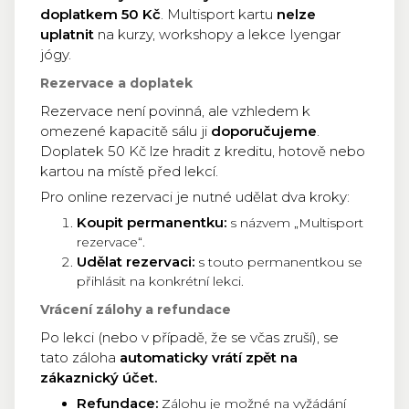
doplatkem 50 Kč
. Multisport kartu
nelze
uplatnit
na kurzy, workshopy a lekce Iyengar
jógy.
Rezervace a doplatek
Rezervace není povinná, ale vzhledem k
omezené kapacitě sálu ji
doporučujeme
.
Doplatek 50 Kč lze hradit z kreditu, hotově nebo
kartou na místě před lekcí.
Pro online rezervaci je nutné udělat dva kroky:
Koupit permanentku:
s názvem „Multisport
rezervace“.
Udělat rezervaci:
s touto permanentkou se
přihlásit na konkrétní lekci.
Vrácení zálohy a refundace
Po lekci (nebo v případě, že se včas zruší), se
tato záloha
automaticky vrátí zpět na
zákaznický účet.
Refundace:
Zálohu je možné na vyžádání