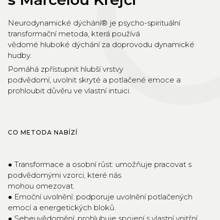
Neurodynamické dýchání® je psycho-spirituální
transformační metoda, která používá
vědomé hluboké dýchání za doprovodu dynamické
hudby.
Pomáhá zpřístupnit hlubší vrstvy
podvědomí, uvolnit skryté a potlačené emoce a
prohloubit důvěru ve vlastní intuici.
CO METODA NABÍZÍ
● Transformace a osobní růst: umožňuje pracovat s
podvědomými vzorci, které nás
mohou omezovat.
● Emoční uvolnění: podporuje uvolnění potlačených
emocí a energetických bloků.
● Sebeuvědomění: prohlubuje spojení s vlastní vnitřní