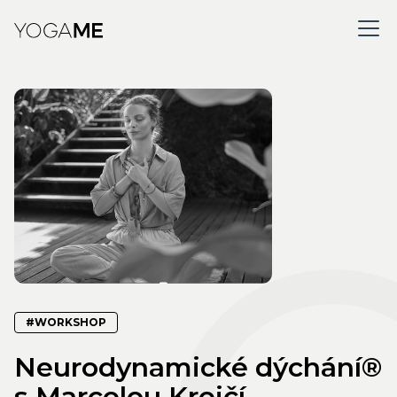
#WORKSHOP
Neurodynamické dýchání®
s Marcelou Krejčí