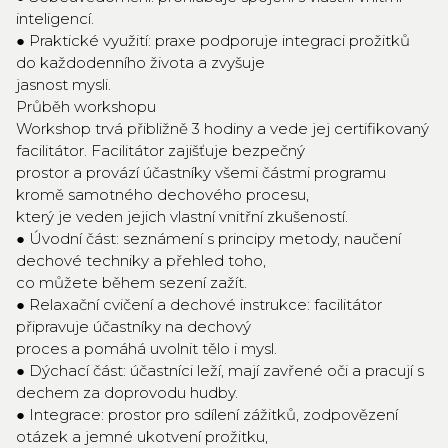
inteligencí.
● Praktické využití: praxe podporuje integraci prožitků
do každodenního života a zvyšuje
jasnost mysli.
Průběh workshopu
Workshop trvá přibližně 3 hodiny a vede jej certifikovaný
facilitátor. Facilitátor zajišťuje bezpečný
prostor a provází účastníky všemi částmi programu
kromě samotného dechového procesu,
který je veden jejich vlastní vnitřní zkušeností.
● Úvodní část: seznámení s principy metody, naučení
dechové techniky a přehled toho,
co můžete během sezení zažít.
● Relaxační cvičení a dechové instrukce: facilitátor
připravuje účastníky na dechový
proces a pomáhá uvolnit tělo i mysl.
● Dýchací část: účastníci leží, mají zavřené oči a pracují s
dechem za doprovodu hudby.
● Integrace: prostor pro sdílení zážitků, zodpovězení
otázek a jemné ukotvení prožitku,