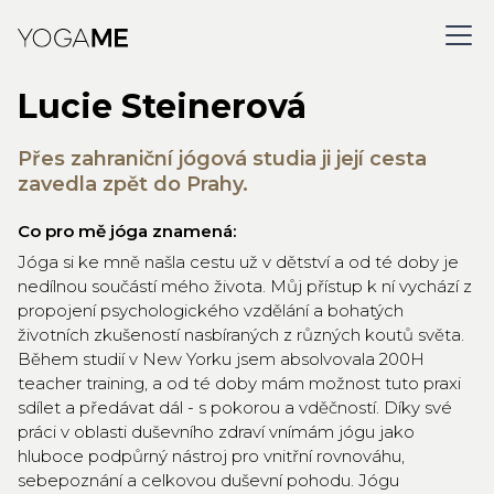
Lucie Steinerová
Přes zahraniční jógová studia ji její cesta
zavedla zpět do Prahy.
Co pro mě jóga znamená:
Jóga si ke mně našla cestu už v dětství a od té doby je
nedílnou součástí mého života. Můj přístup k ní vychází z
propojení psychologického vzdělání a bohatých
životních zkušeností nasbíraných z různých koutů světa.
Během studií v New Yorku jsem absolvovala 200H
teacher training, a od té doby mám možnost tuto praxi
sdílet a předávat dál - s pokorou a vděčností. Díky své
práci v oblasti duševního zdraví vnímám jógu jako
hluboce podpůrný nástroj pro vnitřní rovnováhu,
sebepoznání a celkovou duševní pohodu. Jógu