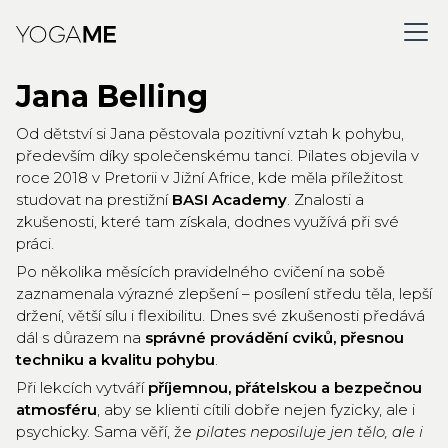
Jana Belling
Od dětství si Jana pěstovala pozitivní vztah k pohybu,
především díky společenskému tanci. Pilates objevila v
roce 2018 v Pretorii v Jižní Africe, kde měla příležitost
studovat na prestižní
BASI Academy
. Znalosti a
zkušenosti, které tam získala, dodnes využívá při své
práci.
Po několika měsících pravidelného cvičení na sobě
zaznamenala výrazné zlepšení – posílení středu těla, lepší
držení, větší sílu i flexibilitu. Dnes své zkušenosti předává
dál s důrazem na
správné provádění cviků, přesnou
techniku a kvalitu pohybu
.
Při lekcích vytváří
příjemnou, přátelskou a bezpečnou
atmosféru
, aby se klienti cítili dobře nejen fyzicky, ale i
psychicky. Sama věří, že
pilates neposiluje jen tělo, ale i