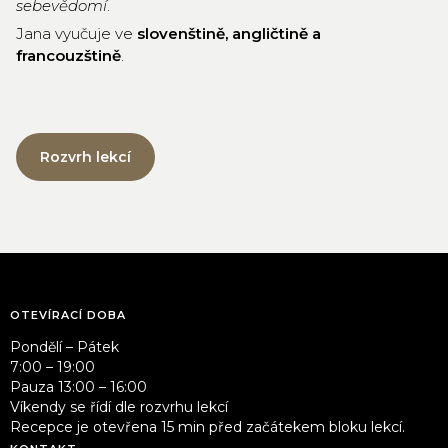
sebevědomí
.
Jana vyučuje ve
slovenštině, angličtině a
francouzštině
.
Rozvrh lekcí
OTEVÍRACÍ DOBA
Pondělí – Pátek
7:00 – 19:00
Pauza 13:00 – 16:00
Víkendy se řídí dle rozvrhu lekcí
Recepce je otevřena 15 min před začátekem bloku lekcí.