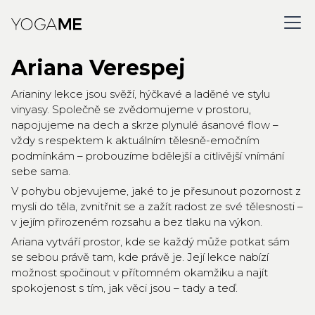
Ariana Verespej
Arianiny lekce jsou svěží, hýčkavé a laděné ve stylu
vinyasy. Společně se zvědomujeme v prostoru,
napojujeme na dech a skrze plynulé ásanové flow –
vždy s respektem k aktuálním tělesně-emočním
podmínkám – probouzíme bdělejší a citlivější vnímání
sebe sama.
V pohybu objevujeme, jaké to je přesunout pozornost z
mysli do těla, zvnitřnit se a zažít radost ze své tělesnosti –
v jejím přirozeném rozsahu a bez tlaku na výkon.
Ariana vytváří prostor, kde se každý může potkat sám
se sebou právě tam, kde právě je. Její lekce nabízí
možnost spočinout v přítomném okamžiku a najít
spokojenost s tím, jak věci jsou – tady a teď.